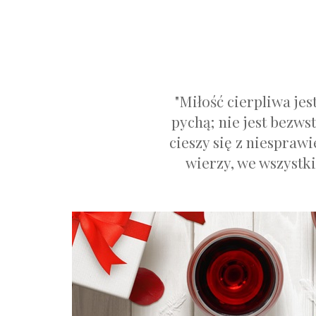
"Miłość cierpliwa jes
pychą; nie jest bezws
cieszy się z niespraw
wierzy, we wszystki