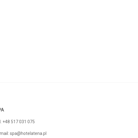
PA
l. +48 517 031 075
mail: spa@hotelatena.pl